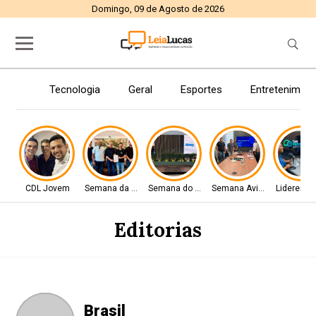
Domingo, 09 de Agosto de 2026
Tecnologia
Geral
Esportes
Entretenimen
CDL Jovem
Semana da Aviação
Semana do Aviador
Semana Aviador
Liderença
Editorias
Brasil