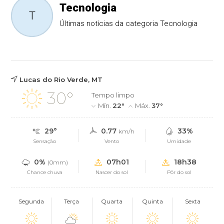
Tecnologia
T
Últimas notícias da categoria Tecnologia
Lucas do Rio Verde, MT
30°
Tempo limpo
Mín.
22°
Máx.
37°
29°
0.77
33%
km/h
Sensação
Vento
Umidade
0%
07h01
18h38
(0mm)
Chance chuva
Nascer do sol
Pôr do sol
Segunda
Terça
Quarta
Quinta
Sexta