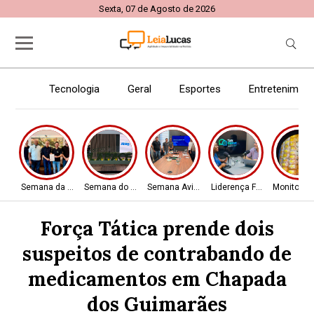
Sexta, 07 de Agosto de 2026
Tecnologia
Geral
Esportes
Entretenimen
Semana da Aviação
Semana do Aviador
Semana Aviador
Liderença Feminina
Monitora
Força Tática prende dois
suspeitos de contrabando de
medicamentos em Chapada
dos Guimarães