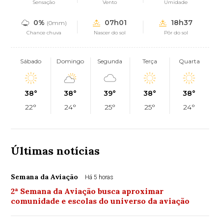
Sensação
Vento
Umidade
0%
07h01
18h37
(0mm)
Chance chuva
Nascer do sol
Pôr do sol
Sábado
Domingo
Segunda
Terça
Quarta
38°
38°
39°
38°
38°
22°
24°
25°
25°
24°
Últimas notícias
Semana da Aviação
Há 5 horas
2ª Semana da Aviação busca aproximar
comunidade e escolas do universo da aviação