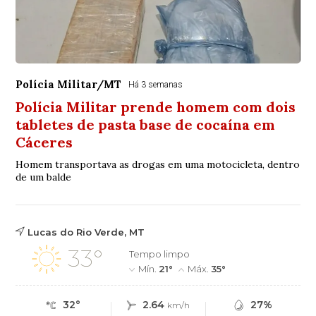
Polícia Militar/MT
Há 3 semanas
Polícia Militar prende homem com dois
tabletes de pasta base de cocaína em
Cáceres
Homem transportava as drogas em uma motocicleta, dentro
de um balde
Lucas do Rio Verde, MT
33°
Tempo limpo
Mín.
21°
Máx.
35°
32°
2.64
27%
km/h